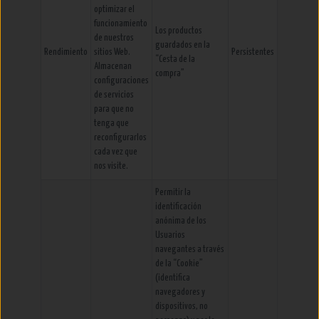
optimizar el
funcionamiento
Los productos
de nuestros
guardados en la
Rendimiento
sitios Web.
Persistentes
“Cesta de la
Almacenan
compra”
configuraciones
de servicios
para que no
tenga que
reconfigurarlos
cada vez que
nos visite.
Permitir la
identificación
anónima de los
Usuarios
navegantes a través
de la “Cookie”
(identifica
navegadores y
dispositivos, no