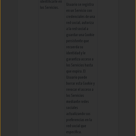
identificarle en
Usuario se registra
los Servicios.
en un Servicio con
credenciales de una
red social, autoriza
a la red social a
guardar una Cookie
persistente que
recuerda su
identidad y le
garantiza acceso a
los Servicios hasta
que expira. El
Usuario puede
borrar esta Cookie y
revocar el acceso a
los Servicios
mediante redes
sociales
actualizando sus
preferencias en la
red social que
específica.