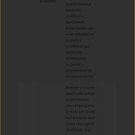
al visitante.
carácter personal
que pueda
identificarle
directamente.
Dichas Cookies sólo
serán utilizadas con
propósitos
estadísticos que
ayuden a la
optimización y
mejora de la
experiencia de los
Usuarios en el sitio.
Mantener al Usuario
identificado, incluso
si cierra nuestro
sitio o el navegador,
de modo que cuando
vuelva a entrar en el
mismo sitio seguirá
identificado. Si el