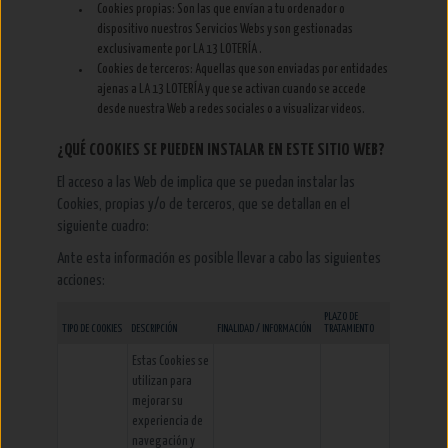
Cookies propias: Son las que envían a tu ordenador o
dispositivo nuestros Servicios Webs y son gestionadas
exclusivamente por LA 13 LOTERÍA .
Cookies de terceros: Aquellas que son enviadas por entidades
ajenas a LA 13 LOTERÍA y que se activan cuando se accede
desde nuestra Web a redes sociales o a visualizar videos.
¿QUÉ COOKIES SE PUEDEN INSTALAR EN ESTE SITIO WEB?
El acceso a las Web de implica que se puedan instalar las
Cookies, propias y/o de terceros, que se detallan en el
siguiente cuadro:
Ante esta información es posible llevar a cabo las siguientes
acciones:
PLAZO DE
TIPO DE COOKIES
DESCRIPCIÓN
FINALIDAD / INFORMACIÓN
TRATAMIENTO
Estas Cookies se
utilizan para
mejorar su
experiencia de
navegación y