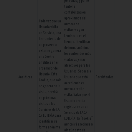
personas) y por lo
tanto la
contabilización
aproximada del
Cada vez que un
número de
Usuario visita
visitantes y su
un Servicio, una
tendencia en el
herramienta de
tiempo. Identificar
un proveedor
de forma anónima
externo genera
los contenidos más
una Cookie
visitados y más
analítica en el
atractivos para los
ordenador del
Usuarios. Saber si el
Usuario. Esta
Analíticas
Usuario que está
Persistentes
Cookie, que sólo
accediendo es
se genera en la
nuevo o repite
visita, servirá
visita. Salvo que el
en próximas
Usuario decida
visitas a los
registrarse en un
Servicios de LA
Servicio de LA 13
13 LOTERÍA para
LOTERÍA , la “Cookie”
identificar de
nunca irá asociada a
forma anónima
ningún dato de