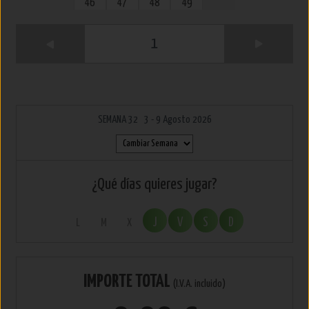
46
47
48
49
1
SEMANA 32 3 - 9 Agosto 2026
¿Qué días quieres jugar?
J
V
S
D
L
M
X
IMPORTE TOTAL
(I.V.A. incluido)