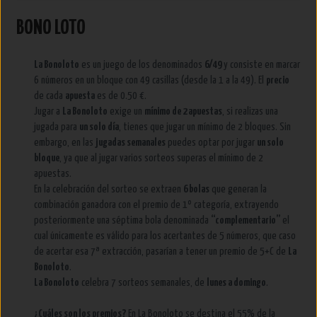
BONO LOTO
La Bonoloto
es un juego de los denominados
6/49
y consiste en marcar
6 números en un bloque con 49 casillas (desde la 1 a la 49). El
precio
de cada
apuesta
es de 0.50 €.
Jugar a
La Bonoloto
exige un
mínimo de 2 apuestas
, si realizas una
jugada para
un solo día
, tienes que jugar un mínimo de 2 bloques. Sin
embargo, en las
jugadas semanales
puedes optar por jugar
un solo
bloque
, ya que al jugar varios sorteos superas el mínimo de 2
apuestas.
En la celebración del sorteo se extraen
6 bolas
que generan la
combinación ganadora con el premio de 1º categoría, extrayendo
posteriormente una séptima bola denominada
“complementario”
el
cual únicamente es válido para los acertantes de 5 números, que caso
de acertar esa 7ª extracción, pasarían a tener un premio de 5+C de
La
Bonoloto
.
La Bonoloto
celebra 7 sorteos semanales, de
lunes a domingo
.
¿Cuáles son los premios?
En La Bonoloto se destina el 55% de la