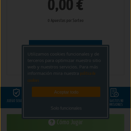
0,00 €
0 Apuestas por Sorteo
AÑADIR A
Utilizamos cookies funcionales y de
CESTA
terceros para optimizar nuestro sitio
web y nuestros servicios. Para más
información mira nuestra
politica de
cookies
Aceptar todo
JUEGO SEGURO
GARANTÍA
LA 13
SOPORTE DE AYUDA
NI GASTOS NI
LOTERÍA
COMISIONES
Solo funcionales
Cómo Jugar